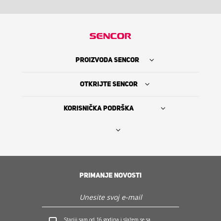
PROIZVODA SENCOR
OTKRIJTE SENCOR
KORISNIČKA PODRŠKA
Nađi prodavca
PRIMANJE NOVOSTI
The Sencor Story
Servis i podrška
Stariji sam od 16 godina i slažem se sa