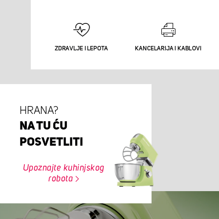
ZDRAVLJE I LEPOTA
KANCELARIJA I KABLOVI
HRANA?
NA TU ĆU
POSVETLITI
Upoznajte kuhinjskog
robota