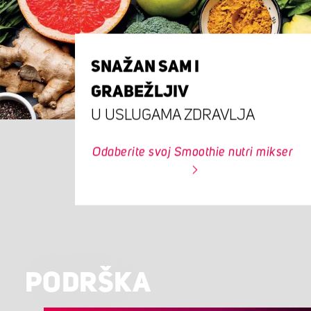
SNAŽAN SAM I
GRABEŽLJIV
U USLUGAMA ZDRAVLJA
Odaberite svoj Smoothie nutri mikser
PODRŠKA