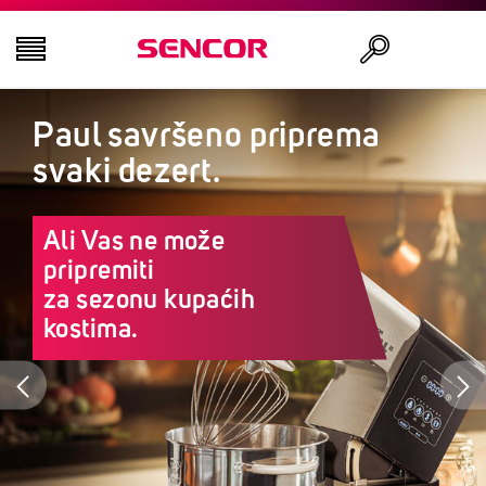
Paul savršeno priprema
TELEVIZORI
Traži
svaki dezert.
AUDIO - VIDEO
Ali Vas ne može
KUHINJA
pripremiti
za sezonu kupaćih
DOMAĆINSTVO
kostima.
ZDRAVLJE I LEPOTA
KANCELARIJA I KABLOVI