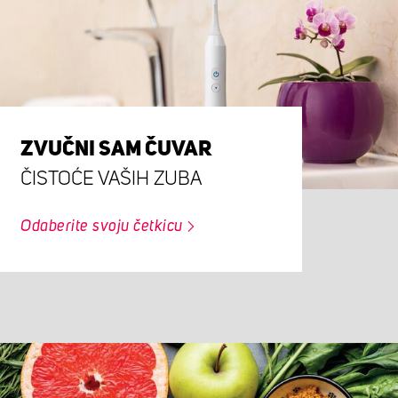
ZVUČNI SAM ČUVAR
ČISTOĆE VAŠIH ZUBA
Odaberite svoju četkicu