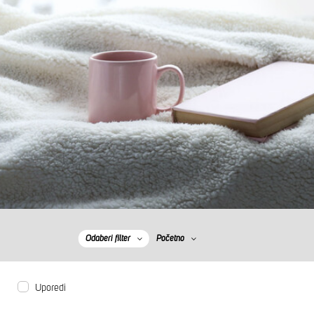
Odaberi filter
Početno
Uporedi