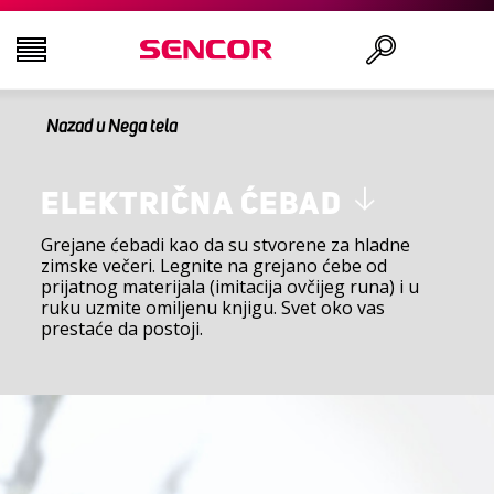
Nazad u Nega tela
TELEVIZORI
Traži
AUDIO - VIDEO
ELEKTRIČNA ĆEBAD
Grejane ćebadi kao da su stvorene za hladne
zimske večeri. Legnite na grejano ćebe od
KUHINJA
prijatnog materijala (imitacija ovčijeg runa) i u
ruku uzmite omiljenu knjigu. Svet oko vas
prestaće da postoji.
DOMAĆINSTVO
ZDRAVLJE I LEPOTA
KANCELARIJA I KABLOVI