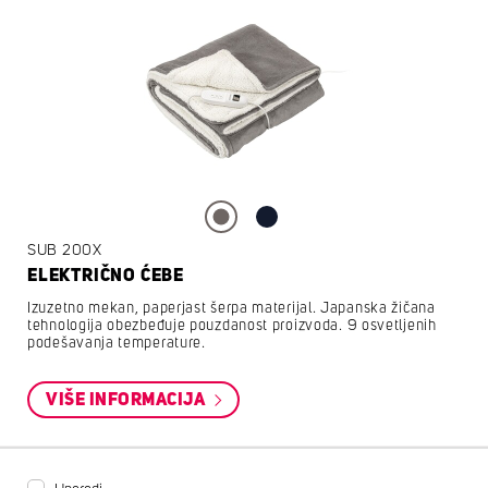
SUB 200X
ELEKTRIČNO ĆEBE
Izuzetno mekan, paperjast šerpa materijal. Japanska žičana
tehnologija obezbeđuje pouzdanost proizvoda. 9 osvetljenih
podešavanja temperature.
VIŠE INFORMACIJA