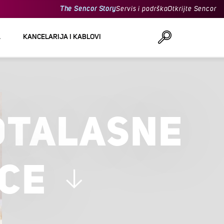
The Sencor Story
Servis i podrška
Otkrijte Sencor
A
KANCELARIJA I KABLOVI
Traži
OTALASNE
ICE