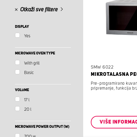
Otkaži sve filtere
DISPLAY
Yes
MICROWAVE OVEN TYPE
With grill
SMW 6022
Basic
MIKROTALASNA PE
Pre-programirano kuvanj
pripremanje, funkcija br
VOLUME
17 l
20 l
VIŠE INFORMA
MICROWAVE POWER OUTPUT (W)
700 w