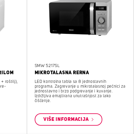
SMW 5217SL
RILOM
MIKROTALASNA RERNA
 roštilj),
LED kontrolna tabla sa 8 jednostavnih
pre-
programa. Zagrevanje u mikrotalasnoj pećnici za
jednostavno i brzo podgrevanje i kuvanje.
Izdržljiva emajlirana unutrašnjost za lako
čišćenje.
VIŠE INFORMACIJA