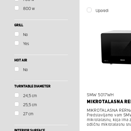
800 w
Uporedi
GRILL
No
Yes
HOT AIR
No
TURNTABLE DIAMETER
SMW 5017WH
24,5 cm
MIKROTALASNA R
25,5 cm
MIKROTALASNA RER
27 cm
Predstavljamo vam S
mikrotalasnu, koja ima z
odličnu mikrotalasnu s
INTERIOR SURFACE