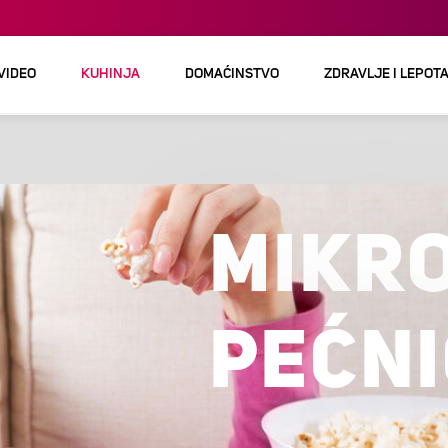
 VIDEO
KUHINJA
DOMAĆINSTVO
ZDRAVLJE I LEPOT
MIKR
PEĆN