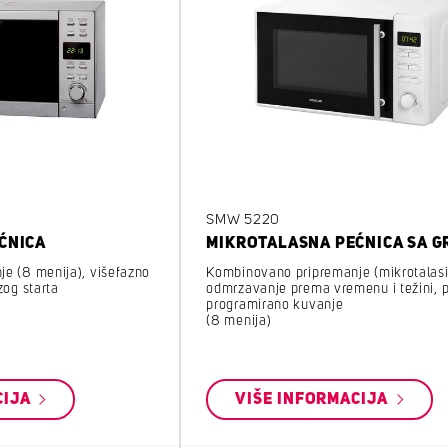
SMW 5220
ĆNICA
MIKROTALASNA PEĆNICA SA G
e (8 menija), višefazno
Kombinovano pripremanje (mikrotalasi +
zog starta
odmrzavanje prema vremenu i težini, 
programirano kuvanje
(8 menija)
CIJA
VIŠE INFORMACIJA