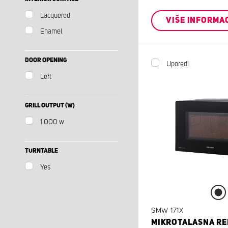
Lacquered
VIŠE INFORMA
Enamel
DOOR OPENING
Uporedi
Left
GRILL OUTPUT (W)
1 000 w
TURNTABLE
Yes
SMW 171X
MIKROTALASNA R