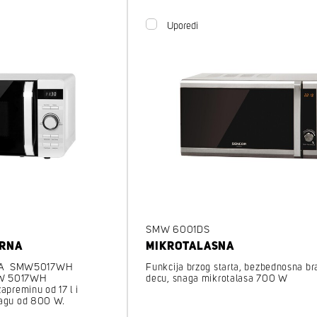
Uporedi
SMW 6001DS
ERNA
MIKROTALASNA
NA SMW5017WH
Funkcija brzog starta, bezbednosna br
MW 5017WH
decu, snaga mikrotalasa 700 W
apreminu od 17 l i
nagu od 800 W.