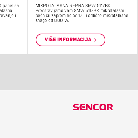
 panel sa
MIKROTALASNA RERNA SMW 5117BK
talasno
Predstavljamo vam SMW 5117BK mikrotalasnu
revanje i
pećnicu zapremine od 17 l i odlične mikrotalasne
snage od 800 W.
VIŠE INFORMACIJA