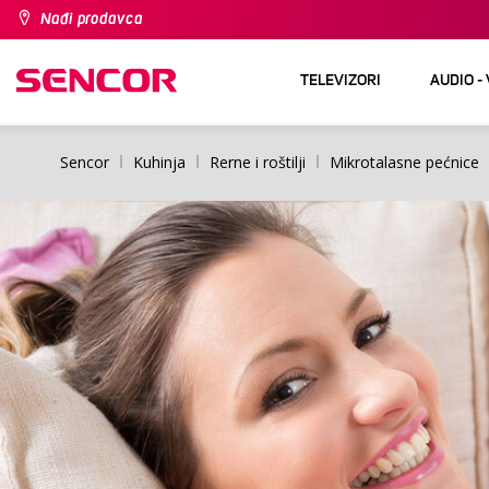
Nađi prodavca
TELEVIZORI
AUDIO -
Sencor
Kuhinja
Rerne i roštilji
Mikrotalasne pećnice