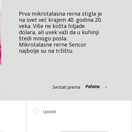
Prva mikrotalasna rerna stigla je
na svet već krajem 40. godina 20.
veka. Više ne košta hiljade
dolara, ali uvek važi da u kuhinji
štedi mnogo posla.
Mikrotalasne rerne Sencor
najbolje su na tržištu.
Svrstati prema
Početno
Uporedi