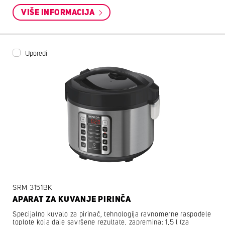
VIŠE INFORMACIJA
Uporedi
SRM 3151BK
APARAT ZA KUVANJE PIRINČA
Specijalno kuvalo za pirinač, tehnologija ravnomerne raspodele
toplote koja daje savršene rezultate, zapremina: 1,5 l (za