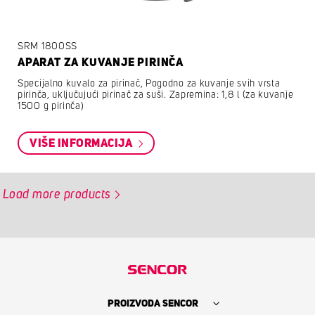
SRM 1800SS
APARAT ZA KUVANJE PIRINČA
Specijalno kuvalo za pirinač, Pogodno za kuvanje svih vrsta
pirinča, uključujući pirinač za suši. Zapremina: 1,8 l (za kuvanje
1500 g pirinča)
VIŠE INFORMACIJA
Load more products
PROIZVODA SENCOR