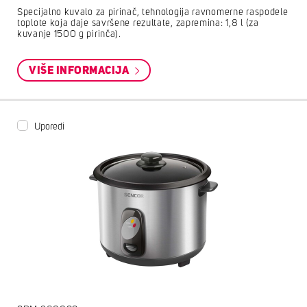
Specijalno kuvalo za pirinač, tehnologija ravnomerne raspodele
toplote koja daje savršene rezultate, zapremina: 1,8 l (za
kuvanje 1500 g pirinča).
VIŠE INFORMACIJA
Uporedi