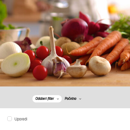
Odaberi filter
Početno
Uporedi