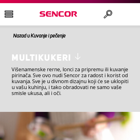
Nazad u Kuvanje i pečenje
TELEVIZORI
Traži
AUDIO - VIDEO
MULTIKUKERI
Višenamenske rerne, lonci za pripremu ili kuvanje
pirinača. Sve ovo nudi Sencor za radost i korist od
KUHINJA
kuvanja. Sve je u divnom dizajnu koji će se uklopiti
u vašu kuhinju, i tako obradovati ne samo vaše
smisle ukusa, ali i oči.
DOMAĆINSTVO
ZDRAVLJE I LEPOTA
KANCELARIJA I KABLOVI