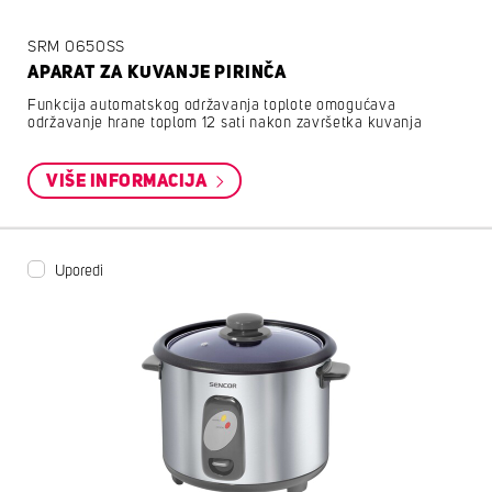
SRM 0650SS
APARAT ZA KUVANJE PIRINČA
Funkcija automatskog održavanja toplote omogućava
održavanje hrane toplom 12 sati nakon završetka kuvanja
VIŠE INFORMACIJA
Uporedi