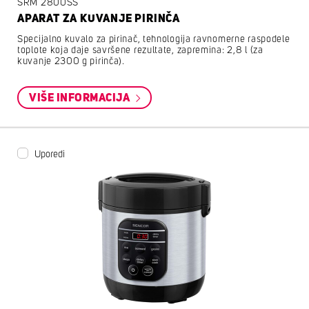
SRM 2800SS
APARAT ZA KUVANJE PIRINČA
Specijalno kuvalo za pirinač, tehnologija ravnomerne raspodele
toplote koja daje savršene rezultate, zapremina: 2,8 l (za
kuvanje 2300 g pirinča).
VIŠE INFORMACIJA
Uporedi