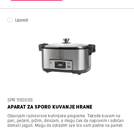
Uporedi
SPR 5500SS
APARAT ZA SPORO KUVANJE HRANE
Obavljam raznovrsne kuhinjske programe. Takođe kuvam na
pari, pečem, pržim, dinstam, a mogu čak da napravim i odličan
domaći jogurt. Mogu da odradim sve što vam padne na pamet.