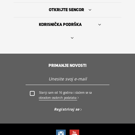
OTKRIJTE SENCOR
KORISNIČKA PODRŠKA
Nađi prodavca
PRIMANJE NOVOSTI
The Sencor Story
Servis i podrška
Stariji sam od 16 godina i slažem se sa
obradom osobnih podataka
Otkrijte Sencor
Registriraj se