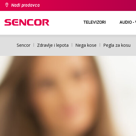
Nađi prodavca
TELEVIZORI
AUDIO -
Sencor
Zdravlje i lepota
Nega kose
Pegla za kosu