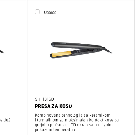
Uporedi
SHI 131GD
PRESA ZA KOSU
e
Kombinovana tehnologija sa keramikom
se duž
i turmalinom za maksimalan kontakt kose sa
grejnim pločama. LED ekran sa preciznim
prikazom temperature.