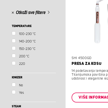
Otkaži sve filtere
TEMPERATURE
100-230 °C
140-200 °C
150-230 °C
200 °C
SHI 4500GD
PRESA ZA KOSU
220
14 podešavanja temper
Titanijumska površina 
IONIZER
udobnost i elegantne rez
No
Yes
VIŠE INFORMA
STEAM