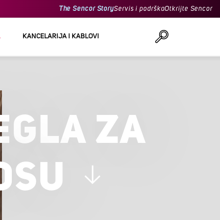
The Sencor Story
Servis i podrška
Otkrijte Sencor
A
KANCELARIJA I KABLOVI
Traži
EGLA ZA
OSU