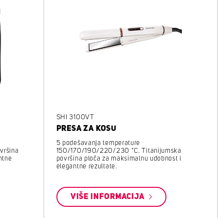
SHI 3100VT
PRESA ZA KOSU
5 podešavanja temperature
vršina
150/170/190/220/230 °C. Titanijumska
ntne
površina ploča za maksimalnu udobnost i
elegantne rezultate.
VIŠE INFORMACIJA