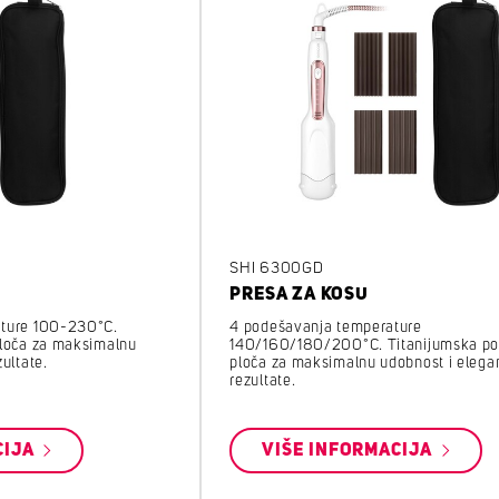
SHI 6300GD
PRESA ZA KOSU
ature 100-230°C.
4 podešavanja temperature
ploča za maksimalnu
140/160/180/200°C. Titanijumska po
ultate.
ploča za maksimalnu udobnost i elega
rezultate.
CIJA
VIŠE INFORMACIJA