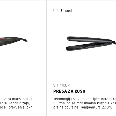
Uporedi
SHI 110BK
PRESA ZA KOSU
ploča za maksimalnu
Tehnologija sa kombinacijom keramik
ltate. Tanak dizajn,
i turmalina za maksimalno klizanje ko
ose i pravljenje lokni.
grejne površine. Temperatura 200°C.