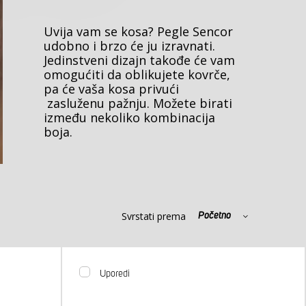
Uvija vam se kosa? Pegle Sencor
udobno i brzo će ju izravnati.
Jedinstveni dizajn takođe će vam
omogućiti da oblikujete kovrče,
pa će vaša kosa privući
zasluženu pažnju. Možete birati
između nekoliko kombinacija
boja.
Svrstati prema
Početno
Uporedi