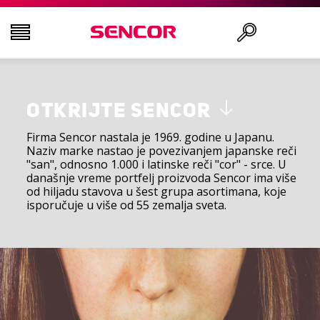
TELEVIZORI
Traži
OTKRIJTE SENCOR
AUDIO - VIDEO
Firma Sencor nastala je 1969. godine u Japanu.
Naziv marke nastao je povezivanjem japanske reči
"san", odnosno 1.000 i latinske reči "cor" - srce. U
KUHINJA
današnje vreme portfelj proizvoda Sencor ima više
od hiljadu stavova u šest grupa asortimana, koje
isporučuje u više od 55 zemalja sveta.
DOMAĆINSTVO
ZDRAVLJE I LEPOTA
KANCELARIJA I KABLOVI