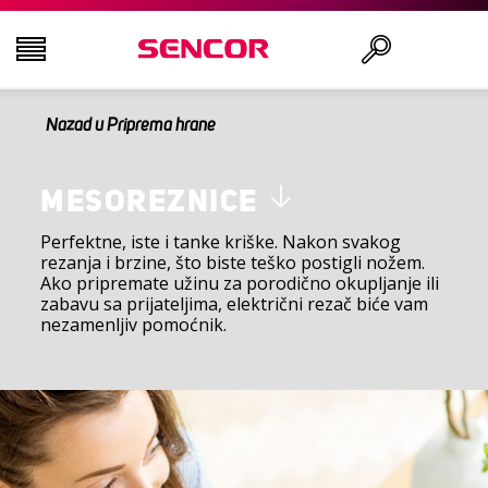
Nazad u Priprema hrane
TELEVIZORI
Traži
AUDIO - VIDEO
MESOREZNICE
Perfektne, iste i tanke kriške. Nakon svakog
rezanja i brzine, što biste teško postigli nožem.
KUHINJA
Ako pripremate užinu za porodično okupljanje ili
zabavu sa prijateljima, električni rezač biće vam
nezamenljiv pomoćnik.
DOMAĆINSTVO
ZDRAVLJE I LEPOTA
KANCELARIJA I KABLOVI