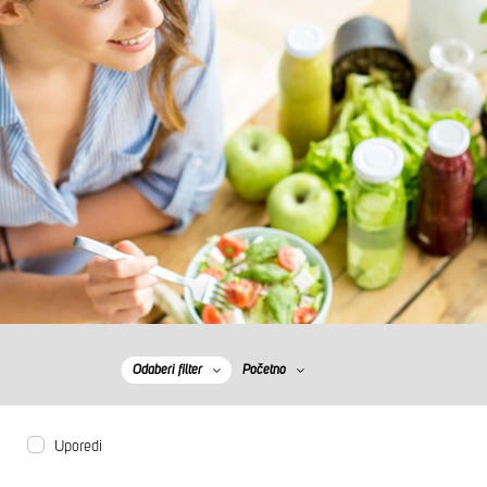
Odaberi filter
Početno
Uporedi