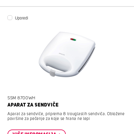
Uporedi
SSM 8700WH
APARAT ZA SENDVIČE
Aparat za sendviče, priprema 8 trouglastih sendviča. Obložene
površine za pečenje za koje se hrana ne lepi