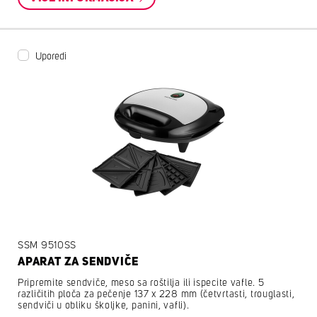
Uporedi
SSM 9510SS
APARAT ZA SENDVIČE
Pripremite sendviče, meso sa roštilja ili ispecite vafle. 5
različitih ploča za pečenje 137 x 228 mm (četvrtasti, trouglasti,
sendviči u obliku školjke, panini, vafli).