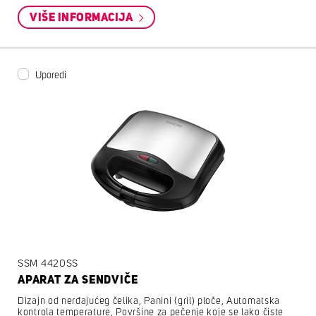
VIŠE INFORMACIJA
Uporedi
SSM 4420SS
APARAT ZA SENDVIČE
Dizajn od nerđajućeg čelika, Panini (gril) ploče, Automatska
kontrola temperature, Površine za pečenje koje se lako čiste