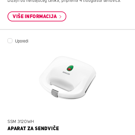
Dizajn od nerđajućeg čelika, priprema 4 trouglasta sendviča.
VIŠE INFORMACIJA
Uporedi
SSM 3120WH
APARAT ZA SENDVIČE