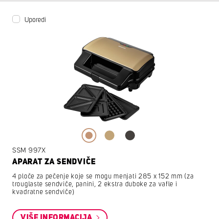
Uporedi
SSM 997X
APARAT ZA SENDVIČE
4 ploče za pečenje koje se mogu menjati 285 x 152 mm (za
trouglaste sendviče, panini, 2 ekstra duboke za vafle i
kvadratne sendviče)
VIŠE INFORMACIJA