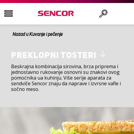
Nazad u Kuvanje i pečenje
TELEVIZORI
Traži
AUDIO - VIDEO
PREKLOPNI TOSTERI
Beskrajna kombinacija sirovina, brza priprema i
jednostavno rukovanje osnovni su znakovi ovog
KUHINJA
pomoćnika ua kuhinju. Više serije aparata za
sendviče Sencor znaju da naprave i izvrsne vafle i
sočno meso.
DOMAĆINSTVO
ZDRAVLJE I LEPOTA
KANCELARIJA I KABLOVI