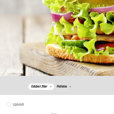
Odaberi filter
Početno
Uporedi