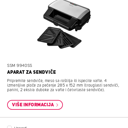
SSM 9940SS
APARAT ZA SENDVIČE
Pripremite sendviče, meso sa roštilja ili ispecite vafle. 4
izmenljive ploče za pečenje 285 x 152 mm (trouglasti sendviči,
panini, 2 ekstra duboke za vafle i četvrtaste sendviče).
VIŠE INFORMACIJA