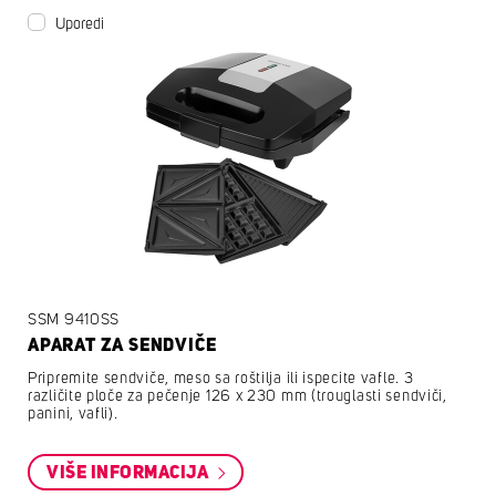
Uporedi
SSM 9410SS
APARAT ZA SENDVIČE
Pripremite sendviče, meso sa roštilja ili ispecite vafle. 3
različite ploče za pečenje 126 x 230 mm (trouglasti sendviči,
panini, vafli).
VIŠE INFORMACIJA