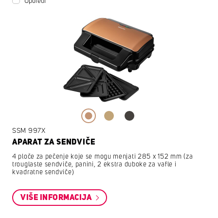
Uporedi
SSM 997X
APARAT ZA SENDVIČE
4 ploče za pečenje koje se mogu menjati 285 x 152 mm (za
trouglaste sendviče, panini, 2 ekstra duboke za vafle i
kvadratne sendviče)
VIŠE INFORMACIJA