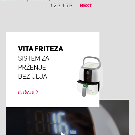
1
2
3
4
5
6
NEXT
VITA FRITEZA
SISTEM ZA
PRŽENJE
BEZ ULJA
Friteze