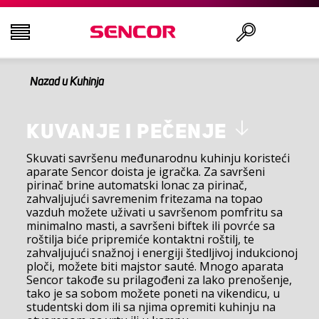
Nazad u Kuhinja
TELEVIZORI
Traži
AUDIO - VIDEO
KUVANJE I PEČENJE
Skuvati savršenu međunarodnu kuhinju koristeći
aparate Sencor doista je igračka. Za savršeni
KUHINJA
pirinač brine automatski lonac za pirinač,
zahvaljujući savremenim fritezama na topao
vazduh možete uživati u savršenom pomfritu sa
DOMAĆINSTVO
minimalno masti, a savršeni biftek ili povrće sa
roštilja biće pripremiće kontaktni roštilj, te
zahvaljujući snažnoj i energiji štedljivoj indukcionoj
ZDRAVLJE I LEPOTA
ploči, možete biti majstor sauté. Mnogo aparata
Sencor takođe su prilagođeni za lako prenošenje,
tako je sa sobom možete poneti na vikendicu, u
KANCELARIJA I KABLOVI
studentski dom ili sa njima opremiti kuhinju na