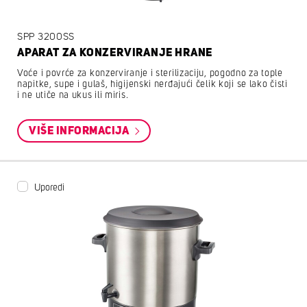
SPP 3200SS
APARAT ZA KONZERVIRANJE HRANE
Voće i povrće za konzerviranje i sterilizaciju, pogodno za tople
napitke, supe i gulaš, higijenski nerđajući čelik koji se lako čisti
i ne utiče na ukus ili miris.
VIŠE INFORMACIJA
Uporedi