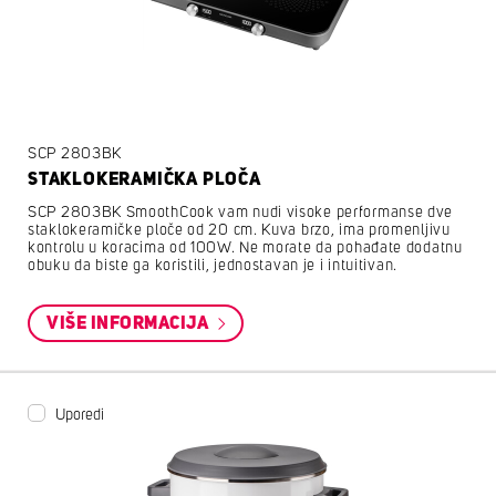
SCP 2803BK
STAKLOKERAMIČKA PLOČA
SCP 2803BK SmoothCook vam nudi visoke performanse dve
staklokeramičke ploče od 20 cm. Kuva brzo, ima promenljivu
kontrolu u koracima od 100W. Ne morate da pohađate dodatnu
obuku da biste ga koristili, jednostavan je i intuitivan.
VIŠE INFORMACIJA
Uporedi