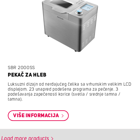
SBR 2000SS
PEKAČ ZA HLEB
Luksuzni dizajn od nerđajućeg čelika sa vrhunskim velikim LCD
displejom. 23 unapred podešena programa za pečenje. 3
podešavanja zapečenosti korice (svetla / srednje tamna /
tamna).
VIŠE INFORMACIJA
Load more products