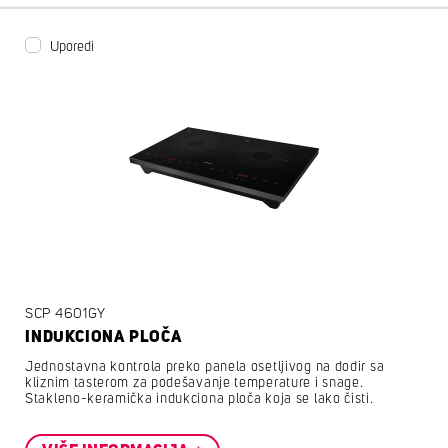
Uporedi
SCP 4601GY
INDUKCIONA PLOČA
Jednostavna kontrola preko panela osetljivog na dodir sa
kliznim tasterom za podešavanje temperature i snage.
Stakleno-keramička indukciona ploča koja se lako čisti.