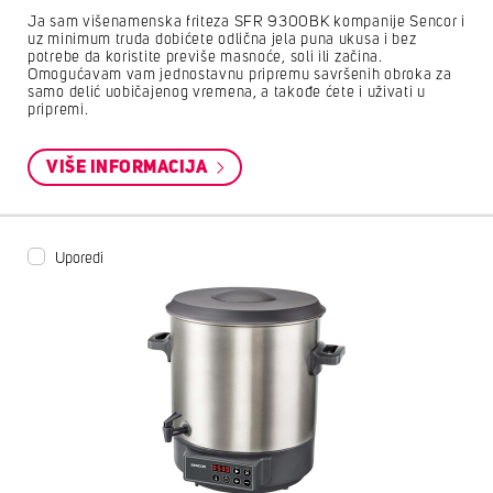
Ja sam višenamenska friteza SFR 9300BK kompanije Sencor i
uz minimum truda dobićete odlična jela puna ukusa i bez
potrebe da koristite previše masnoće, soli ili začina.
Omogućavam vam jednostavnu pripremu savršenih obroka za
samo delić uobičajenog vremena, a takođe ćete i uživati u
pripremi.
VIŠE INFORMACIJA
Uporedi