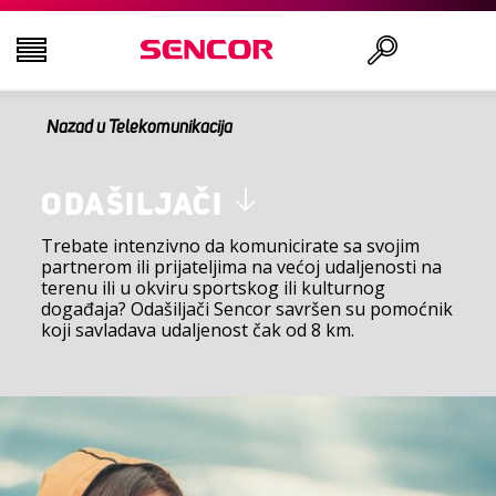
Nazad u Telekomunikacija
TELEVIZORI
Traži
AUDIO - VIDEO
ODAŠILJAČI
Trebate intenzivno da komunicirate sa svojim
partnerom ili prijateljima na većoj udaljenosti na
KUHINJA
terenu ili u okviru sportskog ili kulturnog
događaja? Odašiljači Sencor savršen su pomoćnik
koji savladava udaljenost čak od 8 km.
DOMAĆINSTVO
ZDRAVLJE I LEPOTA
KANCELARIJA I KABLOVI