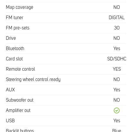
Map coverage
NO
FM tuner
DIGITAL
FM pre-sets
30
Drive
NO
Bluetooth
Yes
Card slot
SD/SDHC
Remote control
YES
Steering wheel control ready
NO
AUX
Yes
Subwoofer out
NO
Amplifier out
USB
Yes
Backlit buttons
Blue