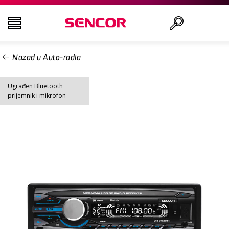
Nazad u Auto-radia
TELEVIZORI
Traži
Ugrađen Bluetooth
AUDIO - VIDEO
prijemnik i mikrofon
KUHINJA
DOMAĆINSTVO
ZDRAVLJE I LEPOTA
KANCELARIJA I KABLOVI