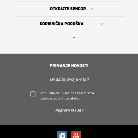
OTKRIJTE SENCOR
KORISNIČKA PODRŠKA
Nađi prodavca
PRIMANJE NOVOSTI
The Sencor Story
Servis i podrška
Stariji sam od 16 godina i slažem se sa
obradom osobnih podataka
Otkrijte Sencor
Registriraj se