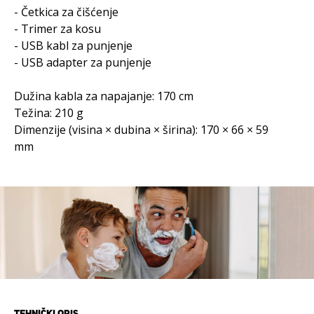
- Četkica za čišćenje
- Trimer za kosu
- USB kabl za punjenje
- USB adapter za punjenje
Dužina kabla za napajanje: 170 cm
Težina: 210 g
Dimenzije (visina × dubina × širina): 170 × 66 × 59
mm
TEHNIČKI OPIS