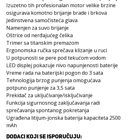
Izuzetno tih profesionalan motor velike brzine
osigurava komotno brijanje brade i brkova
Jedinstvena samočisteća glava
Namenjen za suvo brijanje
Oštrice od nerđajućeg čelika
Trimer sa titanskim premazom
Ergonomska ručka sprečava klizanje u ruci
U potpunosti se pere pod tekućom vodom
LED displej pokazuje nivo napunjenosti baterije
Vreme rada na baterijski pogon do 3 sata
Tehnologija brzog punjenja omogućava
potpuno punjenje za 3,5 sata
Prekidač za uključivanje/isključivanje
Funkcija sigurnosnog zaključavanja radi
sprečavanja spontanog pokretanja
Ugrađena litijum-jonska baterija kapaciteta 2500
mAh
DODACI KOJI SE ISPORUČUJU: