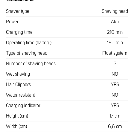
Shaver type
Shaving head
Power
Aku
Charging time
210 min
Operating time (battery)
180 min
Type of shaving head
Float system
Number of shaving heads
3
Wet shaving
NO
Hair Clippers
YES
Water resistant
NO
Charging indicator
YES
Height (cm)
17 cm
Width (cm)
6,6 cm