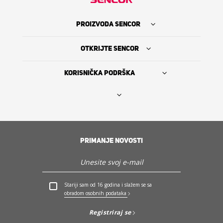
PROIZVODA SENCOR
OTKRIJTE SENCOR
KORISNIČKA PODRŠKA
Nađi prodavca
PRIMANJE NOVOSTI
The Sencor Story
Servis i podrška
Stariji sam od 16 godina i slažem se sa
obradom osobnih podataka
Otkrijte Sencor
Registriraj se