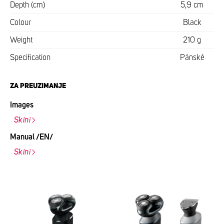
Depth (cm)
5,9 cm
Colour
Black
Weight
210 g
Specification
Pánské
ZA PREUZIMANJE
Images
Skini
Manual /EN/
Skini