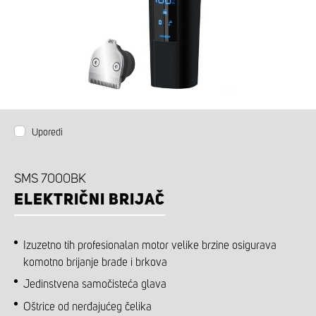
Uporedi
SMS 7000BK
ELEKTRIČNI BRIJAČ
Izuzetno tih profesionalan motor velike brzine osigurava
komotno brijanje brade i brkova
Jedinstvena samočisteća glava
Oštrice od nerđajućeg čelika