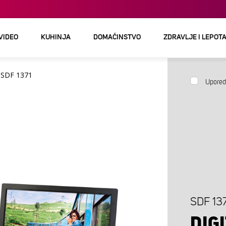
 VIDEO
KUHINJA
DOMAĆINSTVO
ZDRAVLJE I LEPOT
SDF 1371
Upored
SDF 13
DIG