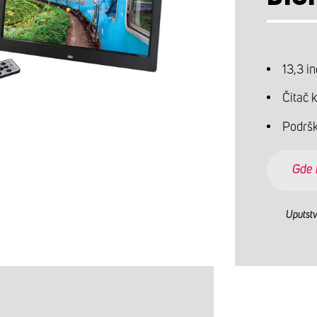
13,3 i
Čitač 
Podršk
Gde 
Uputstv