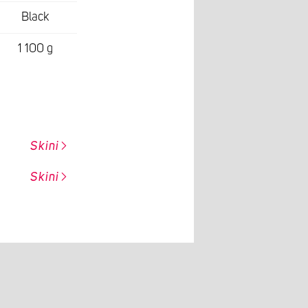
Black
1 100 g
Skini
Skini