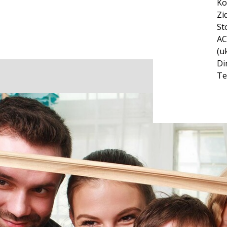
Ko
Zi
St
AC
(u
Di
Te