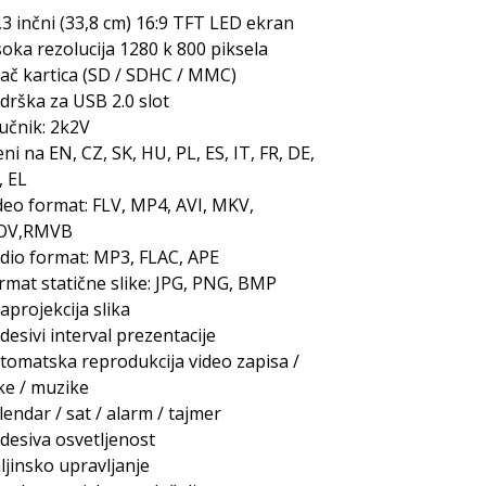
,3 inčni (33,8 cm) 16:9 TFT LED ekran
soka rezolucija 1280 k 800 piksela
tač kartica (SD / SDHC / MMC)
drška za USB 2.0 slot
učnik: 2k2V
ni na EN, CZ, SK, HU, PL, ES, IT, FR, DE,
, EL
deo format: FLV, MP4, AVI, MKV,
OV,RMVB
dio format: MP3, FLAC, APE
rmat statične slike: JPG, PNG, BMP
japrojekcija slika
desivi interval prezentacije
tomatska reprodukcija video zapisa /
ike / muzike
lendar / sat / alarm / tajmer
desiva osvetljenost
ljinsko upravljanje