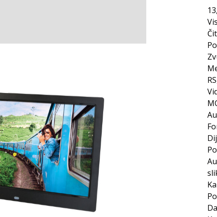
13
Vi
Či
Po
Zv
Me
RS
Vi
M
Au
Fo
Di
Po
Au
sl
Ka
Po
Da