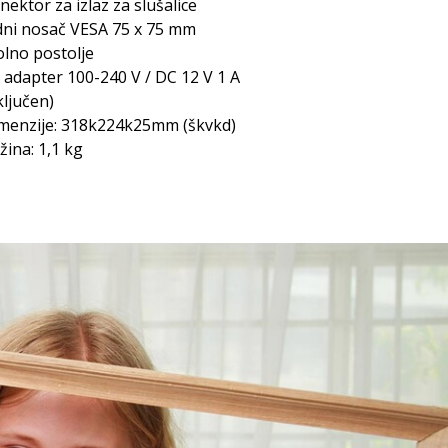
nektor za izlaz za slušalice
dni nosač VESA 75 x 75 mm
olno postolje
 adapter 100-240 V / DC 12 V 1 A
ključen)
menzije: 318k224k25mm (škvkd)
žina: 1,1 kg