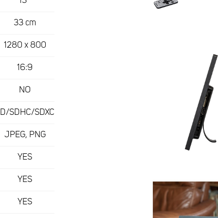
13 "
33 cm
1280 x 800
16:9
NO
SD/SDHC/SDXC
JPEG, PNG
YES
YES
YES