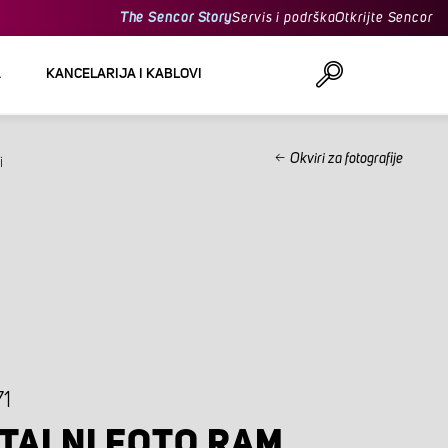
The Sencor Story
Servis i podrška
Otkrijte Sencor
A
KANCELARIJA I KABLOVI
Okviri za fotografije
i
Traži
71
ITALNI FOTO RAM