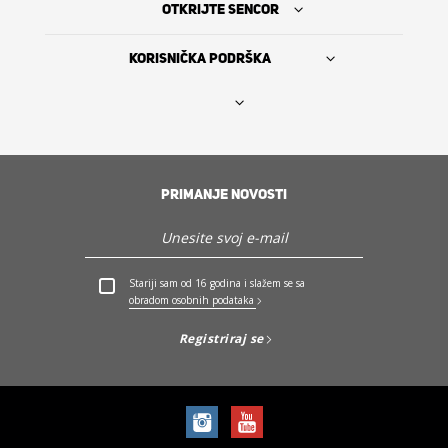
OTKRIJTE SENCOR
KORISNIČKA PODRŠKA
Nađi prodavca
PRIMANJE NOVOSTI
The Sencor Story
Servis i podrška
Stariji sam od 16 godina i slažem se sa
obradom osobnih podataka
Otkrijte Sencor
Registriraj se