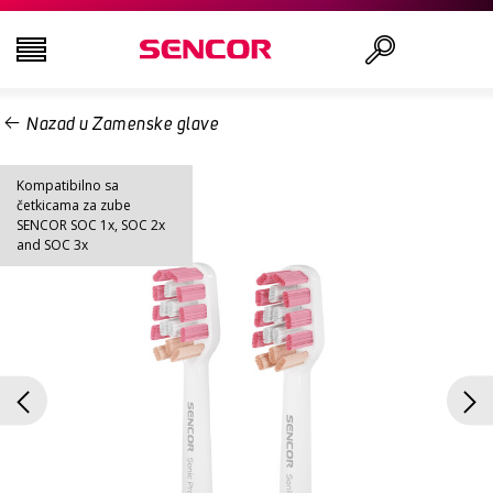
Nazad u Zamenske glave
TELEVIZORI
Traži
Kompatibilno sa
AUDIO - VIDEO
četkicama za zube
SENCOR SOC 1x, SOC 2x
and SOC 3x
KUHINJA
DOMAĆINSTVO
ZDRAVLJE I LEPOTA
KANCELARIJA I KABLOVI