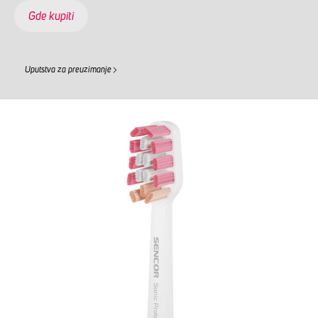
Gde kupiti
Uputstva za preuzimanje