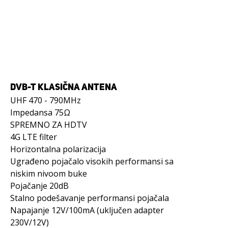
DVB-T KLASIČNA ANTENA
UHF 470 - 790MHz
Impedansa 75Ω
SPREMNO ZA HDTV
4G LTE filter
Horizontalna polarizacija
Ugrađeno pojačalo visokih performansi sa
niskim nivoom buke
Pojačanje 20dB
Stalno podešavanje performansi pojačala
Napajanje 12V/100mA (uključen adapter
230V/12V)