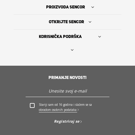
PROIZVODA SENCOR
OTKRIJTE SENCOR
KORISNIČKA PODRŠKA
Nađi prodavca
PRIMANJE NOVOSTI
The Sencor Story
Servis i podrška
Stariji sam od 16 godina i slažem se sa
obradom osobnih podataka
Otkrijte Sencor
Registriraj se