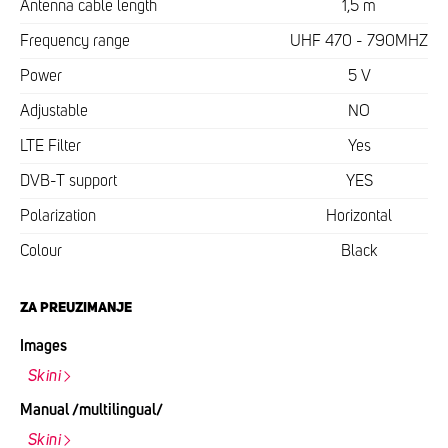
Antenna cable length
1,5 m
Frequency range
UHF 470 - 790MHZ
Power
5 V
Adjustable
NO
LTE Filter
Yes
DVB-T support
YES
Polarization
Horizontal
Colour
Black
ZA PREUZIMANJE
Images
Skini
Manual /multilingual/
Skini