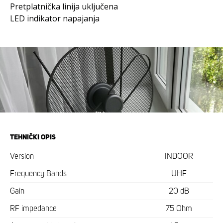
Pretplatnička linija uključena
LED indikator napajanja
TEHNIČKI OPIS
Version
INDOOR
Frequency Bands
UHF
Gain
20 dB
RF impedance
75 Ohm