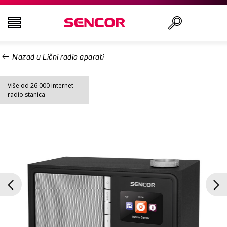
Nazad u Lični radio aparati
TELEVIZORI
Traži
Više od 26 000 internet
AUDIO - VIDEO
radio stanica
KUHINJA
DOMAĆINSTVO
ZDRAVLJE I LEPOTA
KANCELARIJA I KABLOVI