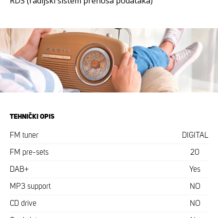
RDS (radijski sistem prenosa podataka)
TEHNIČKI OPIS
FM tuner
DIGITAL
FM pre-sets
20
DAB+
Yes
MP3 support
NO
CD drive
NO