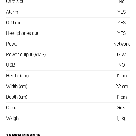
Card slot
No
Alarm
YES
Off timer
YES
Headphones out
YES
Power
Network
Power output (RMS)
6 W
USB
NO
Height (cm)
11 cm
Width (cm)
22 cm
Depth (cm)
11 cm
Colour
Grey
Weight
1,1 kg
ZA PREUZIMANJE