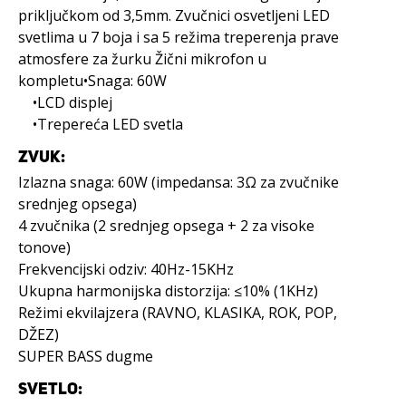
priključkom od 3,5mm. Zvučnici osvetljeni LED
svetlima u 7 boja i sa 5 režima treperenja prave
atmosfere za žurku Žični mikrofon u
kompletu•Snaga: 60W
•LCD displej
•Trepereća LED svetla
ZVUK:
Izlazna snaga: 60W (impedansa: 3Ω za zvučnike
srednjeg opsega)
4 zvučnika (2 srednjeg opsega + 2 za visoke
tonove)
Frekvencijski odziv: 40Hz-15KHz
Ukupna harmonijska distorzija: ≤10% (1KHz)
Režimi ekvilajzera (RAVNO, KLASIKA, ROK, POP,
DŽEZ)
SUPER BASS dugme
SVETLO: