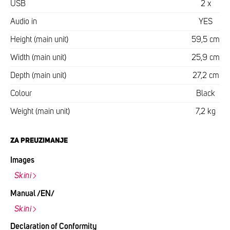
USB
2 x
Audio in
YES
Height (main unit)
59,5 cm
Width (main unit)
25,9 cm
Depth (main unit)
27,2 cm
Colour
Black
Weight (main unit)
7,2 kg
ZA PREUZIMANJE
Images
Skini
Manual /EN/
Skini
Declaration of Conformity