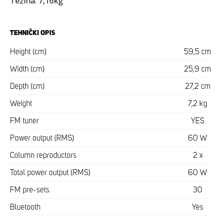
Težina: 7,16kg
TEHNIČKI OPIS
Height (cm)
59,5 cm
Width (cm)
25,9 cm
Depth (cm)
27,2 cm
Weight
7,2 kg
FM tuner
YES
Power output (RMS)
60 W
Column reproductors
2 x
Total power output (RMS)
60 W
FM pre-sets
30
Bluetooth
Yes