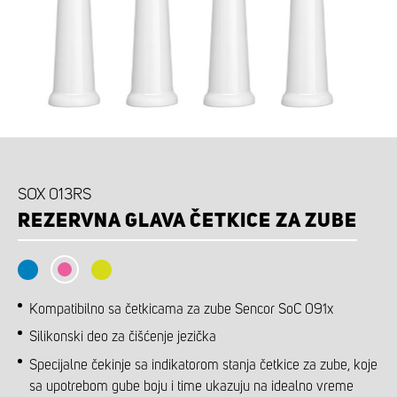
SOX 013RS
REZERVNA GLAVA ČETKICE ZA ZUBE
Kompatibilno sa četkicama za zube Sencor SoC 091x
Silikonski deo za čišćenje jezička
Specijalne čekinje sa indikatorom stanja četkice za zube, koje
sa upotrebom gube boju i time ukazuju na idealno vreme