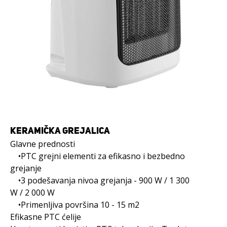
KERAMIČKA GREJALICA
Glavne prednosti
•PTC grejni elementi za efikasno i bezbedno
grejanje
•3 podešavanja nivoa grejanja - 900 W / 1 300
W / 2 000 W
•Primenljiva površina 10 - 15 m2
Efikasne PTC ćelije