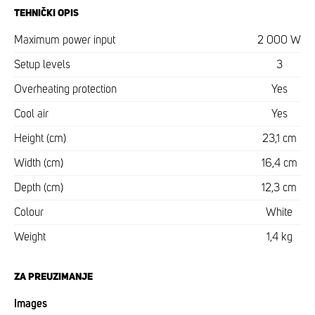
TEHNIČKI OPIS
Maximum power input
2 000 W
Setup levels
3
Overheating protection
Yes
Cool air
Yes
Height (cm)
23,1 cm
Width (cm)
16,4 cm
Depth (cm)
12,3 cm
Colour
White
Weight
1,4 kg
ZA PREUZIMANJE
Images