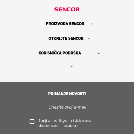
PROIZVODA SENCOR
OTKRIJTE SENCOR
KORISNIČKA PODRŠKA
Nađi prodavca
PRIMANJE NOVOSTI
The Sencor Story
Servis i podrška
Stariji sam od 16 godina i slažem se sa
obradom osobnih podataka