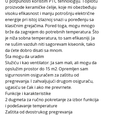
U potpunosti koristim PTC tehnologiju. Toplotu
proizvode keramičke ćelije, koje mi obezbeđuju
visoku efikasnost i manju potrošnju električne
energije pri istoj izlaznoj snazi u poređenju sa
klasičnim grejačima. Pored toga, mogu mnogo
brže da zagrejem do potrebnih temperatura. Što
je niža sobna temperatura, to sam efikasniji. Ja
ne sušim vazduh niti sagorevam kiseonik, tako
da ćete dobro disati sa mnom.
Šta mogu da uradim
Služiću i kao ventilator. Ja sam mali, ali mogu da
opslužim prostor do 15 m2. Opremljen sam
sigurnosnim osiguračem za zaštitu od
pregrevanja. I zahvaljujući drugom osiguraču,
ugasiću se čak i ako me prevrnete.
Funkcije i karakteristike
2 dugmeta za ručno pokretanje za izbor funkcija
i podešavanje temperature
Zaštita od dvostrukog pregrevanja